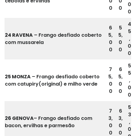
cebolas e ervilhas
0
0
0
0
0
0
4
6
5
5
24 RAVENA
– Frango desfiado coberto
5,
5,
,
com mussarela
0
0
0
0
0
0
5
7
6
5
25
MONZA
– Frango desfiado coberto
5,
5,
,
com catupiry(original) e milho verde
0
0
0
0
0
0
5
7
6
3
26 GENOVA
– Frango desfiado com
3,
3,
,
bacon, ervilhas e parmesão
0
0
0
0
0