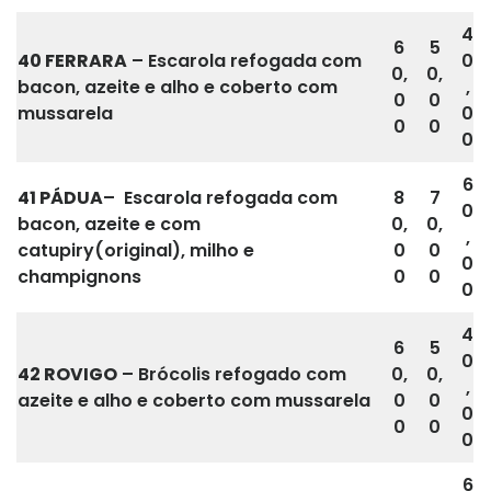
4
6
5
40 FERRARA
– Escarola refogada com
0
0,
0,
bacon, azeite e alho e coberto com
,
0
0
mussarela
0
0
0
0
6
41
PÁDUA
– Escarola refogada com
8
7
0
bacon, azeite e com
0,
0,
,
catupiry(original), milho e
0
0
0
champignons
0
0
0
4
6
5
0
42 ROVIGO
– Brócolis refogado com
0,
0,
,
azeite e alho e coberto com mussarela
0
0
0
0
0
0
6