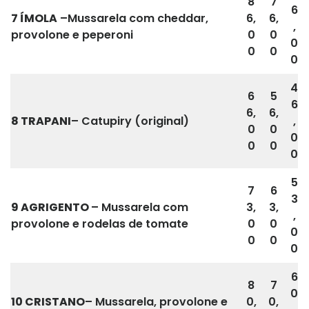
8
7
6
7 ÍMOLA
–Mussarela com cheddar,
6,
6,
,
provolone e peperoni
0
0
0
0
0
0
4
6
5
6
6,
6,
8 TRAPANI
– Catupiry (original)
,
0
0
0
0
0
0
5
7
6
3
9
AGRIGENTO
– Mussarela com
3,
3,
,
provolone e rodelas de tomate
0
0
0
0
0
0
6
8
7
0
10 CRISTANO
– Mussarela, provolone e
0,
0,