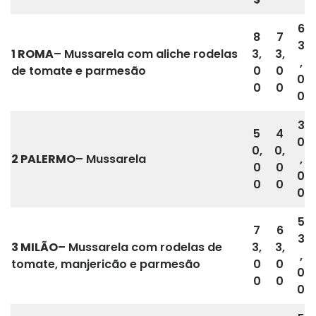
6
8
7
3
1 ROMA
– Mussarela com aliche rodelas
3,
3,
,
de tomate e parmesão
0
0
0
0
0
0
3
5
4
0
0,
0,
2 PALERMO
– Mussarela
,
0
0
0
0
0
0
5
7
6
3
3 MILÃO
– Mussarela com rodelas de
3,
3,
,
tomate, manjericão e parmesão
0
0
0
0
0
0