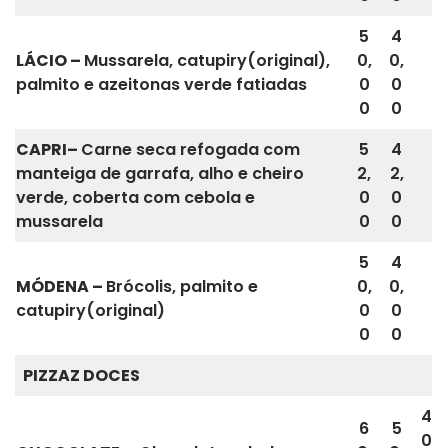
5
4
LÁCIO
–
Mussarela, catupiry(original),
0,
0,
palmito e azeitonas verde fatiadas
0
0
0
0
CAPRI
–
Carne seca refogada com
5
4
manteiga de garrafa, alho e cheiro
2,
2,
verde, coberta com cebola e
0
0
mussarela
0
0
5
4
MÓDENA
–
Brócolis, palmito e
0,
0,
catupiry(original)
0
0
0
0
PIZZAZ DOCES
4
6
5
0