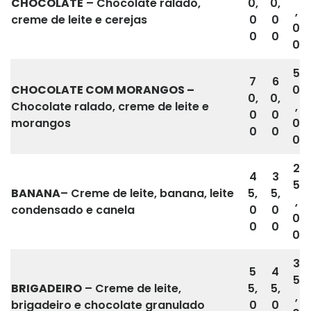
CHOCOLATE
– Chocolate ralado,
0,
0,
,
creme de leite e cerejas
0
0
0
0
0
0
5
7
6
CHOCOLATE COM MORANGOS –
0
0,
0,
Chocolate ralado, creme de leite e
,
0
0
morangos
0
0
0
0
2
4
3
5
BANANA
– Creme de leite, banana, leite
5,
5,
,
condensado e canela
0
0
0
0
0
0
3
5
4
5
BRIGADEIRO
– Creme de leite,
5,
5,
,
brigadeiro e chocolate granulado
0
0