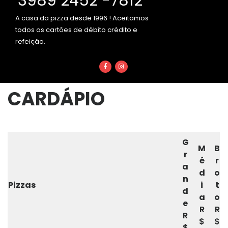
3989 2452 -7812
A casa da pizza desde 1996 ! Aceitamos
todos os cartões de débito crédito e
refeição.
Facebook
Instagram
CARDÁPIO
G
M
B
r
é
r
a
d
o
n
Pizzas
i
t
d
a
o
e
R
R
R
$
$
$