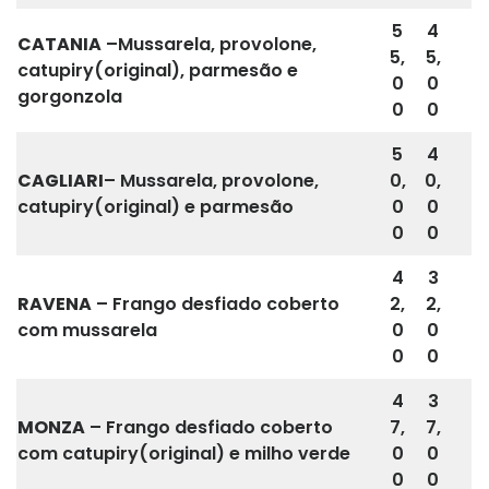
5
4
CATANIA
–Mussarela, provolone,
5,
5,
catupiry(original), parmesão e
0
0
gorgonzola
0
0
5
4
CAGLIARI
– Mussarela, provolone,
0,
0,
catupiry(original) e parmesão
0
0
0
0
4
3
RAVENA
– Frango desfiado coberto
2,
2,
com mussarela
0
0
0
0
4
3
MONZA
– Frango desfiado coberto
7,
7,
com catupiry(original) e milho verde
0
0
0
0