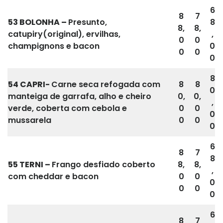
6
8
7
53
BOLONHA
–
Presunto,
8
8,
8,
catupiry(original), ervilhas,
,
0
0
champignons e bacon
0
0
0
0
8
54 CAPRI-
Carne seca refogada com
8
8
0
manteiga de garrafa, alho e cheiro
0,
0,
,
verde, coberta com cebola e
0
0
0
mussarela
0
0
0
6
8
7
8
55
TERNI
–
Frango desfiado coberto
8,
8,
,
com cheddar e bacon
0
0
0
0
0
0
6
8
7