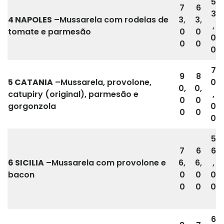
5
7
6
3
4 NAPOLES
–Mussarela com rodelas de
3,
3,
,
tomate e parmesão
0
0
0
0
0
0
7
9
8
5 CATANIA
–Mussarela, provolone,
0
0,
0,
catupiry (original), parmesão e
,
0
0
gorgonzola
0
0
0
0
5
7
6
6
6 SICILIA
–Mussarela com provolone e
6,
6,
,
bacon
0
0
0
0
0
0
6