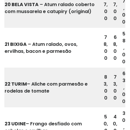
7
20 BELA VISTA
– Atum ralado coberto
7,
7,
,
com mussarela e catupiry (original)
0
0
0
0
0
0
5
7
6
8
21
BIXIGA
– Atum ralado, ovos,
8,
8,
,
ervilhas, bacon e parmesão
0
0
0
0
0
0
6
8
7
3
22 TURIM
– Aliche com parmesão e
3,
3,
,
rodelas de tomate
0
0
0
0
0
0
3
5
4
0
23
UDINE
– Frango desfiado com
0,
0,
,