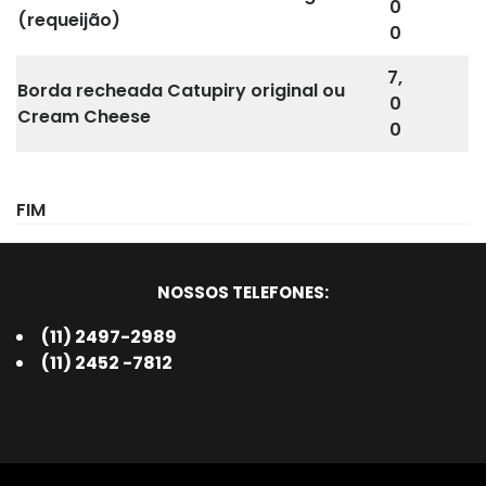
0
(requeijão)
0
7,
Borda recheada Catupiry original ou
0
Cream Cheese
0
FIM
NOSSOS TELEFONES:
(11) 2497-2989
(11) 2452 -7812