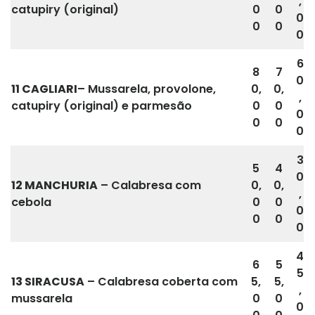
,
catupiry (original)
0
0
0
0
0
0
6
8
7
0
11
CAGLIARI
– Mussarela, provolone,
0,
0,
,
catupiry (original) e parmesão
0
0
0
0
0
0
3
5
4
0
12 MANCHURIA
– Calabresa com
0,
0,
,
cebola
0
0
0
0
0
0
4
6
5
5
13
SIRACUSA
– Calabresa coberta com
5,
5,
,
mussarela
0
0
0