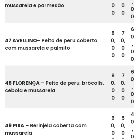
,
mussarela e parmesão
0
0
0
0
0
0
6
8
7
0
47
AVELLINO
– Peito de peru coberto
0,
0,
,
com mussarela e palmito
0
0
0
0
0
0
6
8
7
0
48 FLORENÇA
– Peito de peru, brócolis,
0,
0,
,
cebola e mussarela
0
0
0
0
0
0
4
6
5
0
49
PISA
– Berinjela coberta com
0,
0,
,
mussarela
0
0
0