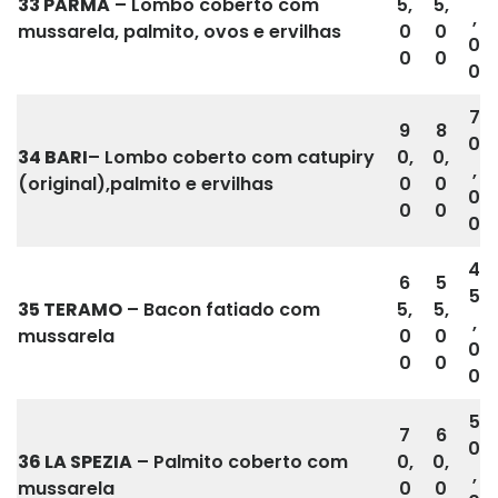
33
PARMA
– Lombo coberto com
5,
5,
,
mussarela, palmito, ovos e ervilhas
0
0
0
0
0
0
7
9
8
0
34 BARI
– Lombo coberto com catupiry
0,
0,
,
(original),palmito e ervilhas
0
0
0
0
0
0
4
6
5
5
35
TERAMO
– Bacon fatiado com
5,
5,
,
mussarela
0
0
0
0
0
0
5
7
6
0
36 LA SPEZIA
– Palmito coberto com
0,
0,
,
mussarela
0
0