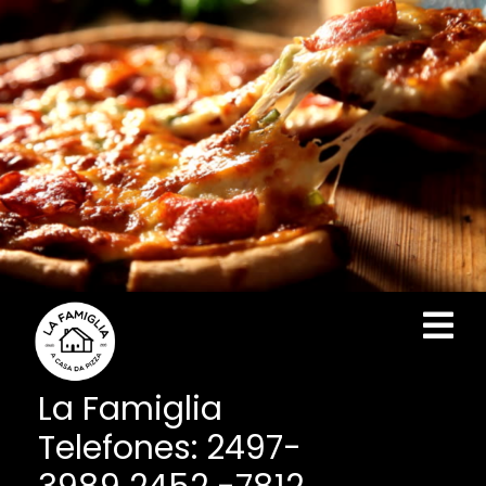
Skip
to
content
Ope
Men
La Famiglia
Telefones: 2497-