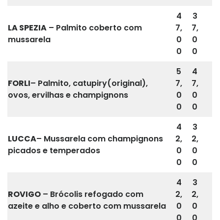
4
3
LA SPEZIA
– Palmito coberto com
7,
7,
mussarela
0
0
0
0
5
4
FORLI
– Palmito, catupiry(original),
7,
7,
ovos, ervilhas e champignons
0
0
0
0
4
3
LUCCA
– Mussarela com champignons
2,
2,
picados e temperados
0
0
0
0
4
3
ROVIGO
– Brócolis refogado com
2,
2,
azeite e alho e coberto com mussarela
0
0
0
0