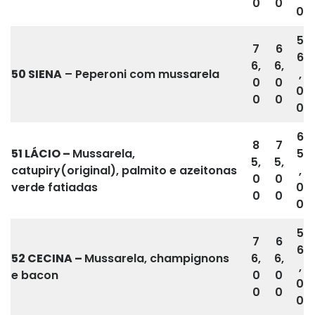
0
0
0
5
7
6
6
6,
6,
50 SIENA
– Peperoni com mussarela
,
0
0
0
0
0
0
6
8
7
51
LÁCIO
–
Mussarela,
5
5,
5,
catupiry(original), palmito e azeitonas
,
0
0
verde fatiadas
0
0
0
0
5
7
6
6
52 CECINA –
Mussarela, champignons
6,
6,
,
e bacon
0
0
0
0
0
0