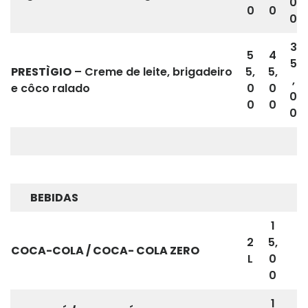
0
0
0
0
3
5
4
5
PRESTÌGIO
– Creme de leite, brigadeiro
5,
5,
,
e côco ralado
0
0
0
0
0
0
BEBIDAS
1
2
5,
COCA-COLA / COCA- COLA ZERO
L
0
0
1