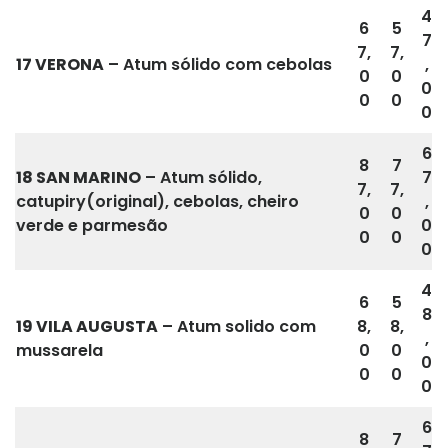
4
6
5
7
7,
7,
17
VERONA
– Atum sólido com cebolas
,
0
0
0
0
0
0
6
8
7
18 SAN MARINO
– Atum sólido,
7
7,
7,
catupiry(original), cebolas, cheiro
,
0
0
verde e parmesão
0
0
0
0
4
6
5
8
19
VILA AUGUSTA
– Atum solido com
8,
8,
,
mussarela
0
0
0
0
0
0
6
8
7