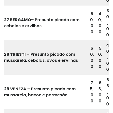
0
3
5
4
0
27
BERGAMO
– Presunto picado com
0,
0,
,
cebolas e ervilhas
0
0
0
0
0
0
4
6
5
0
28 TRIESTI
– Presunto picado com
0,
0,
,
mussarela, cebolas, ovos e ervilhas
0
0
0
0
0
0
5
7
6
5
29
VENEZA
– Presunto picado com
5,
5,
,
mussarela, bacon e parmesão
0
0
0
0
0
0