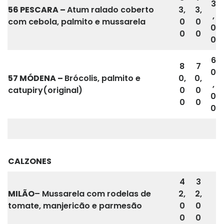
3
56 PESCARA –
Atum ralado coberto
3,
3,
,
com cebola, palmito e mussarela
0
0
0
0
0
0
6
8
7
0
57
MÓDENA
–
Brócolis, palmito e
0,
0,
,
catupiry(original)
0
0
0
0
0
0
CALZONES
4
3
MILÃO
– Mussarela com rodelas de
2,
2,
tomate, manjericão e parmesão
0
0
0
0