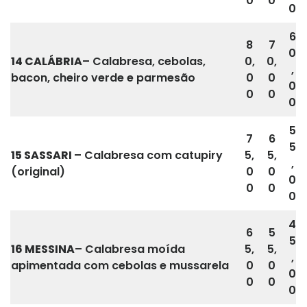
0
0
0
6
8
7
0
14 CALÁBRIA
– Calabresa, cebolas,
0,
0,
,
bacon, cheiro verde e parmesão
0
0
0
0
0
0
5
7
6
5
15
SASSARI
– Calabresa com catupiry
5,
5,
,
(original)
0
0
0
0
0
0
4
6
5
5
16 MESSINA
– Calabresa moída
5,
5,
,
apimentada com cebolas e mussarela
0
0
0
0
0
0