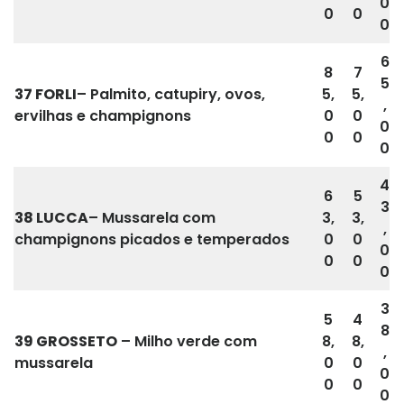
0
0
0
0
6
8
7
5
37
FORLI
– Palmito, catupiry, ovos,
5,
5,
,
ervilhas e champignons
0
0
0
0
0
0
4
6
5
3
38 LUCCA
– Mussarela com
3,
3,
,
champignons picados e temperados
0
0
0
0
0
0
3
5
4
8
39
GROSSETO
– Milho verde com
8,
8,
,
mussarela
0
0
0
0
0
0