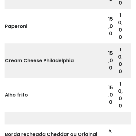
0
1
15
0,
Paperoni
,0
0
0
0
1
15
0,
Cream Cheese Philadelphia
,0
0
0
0
1
15
0,
Alho frito
,0
0
0
0
5,
Borda recheada Cheddar ou Original