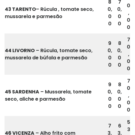
8
7
0
43
TARENTO
– Rúcula , tomate seco,
0,
0,
,
mussarela e parmesão
0
0
0
0
0
0
7
9
8
0
44 LIVORNO
– Rúcula, tomate seco,
0,
0,
,
mussarela de búfala e parmesão
0
0
0
0
0
0
7
9
8
0
45
SARDENHA
– Mussarela, tomate
0,
0,
,
seco, aliche e parmesão
0
0
0
0
0
0
5
7
6
3
46 VICENZA
– Alho frito com
3,
3,