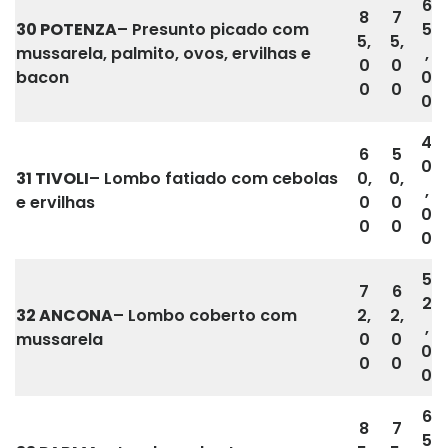
6
8
7
30 POTENZA
– Presunto picado com
5
5,
5,
mussarela, palmito, ovos, ervilhas e
,
0
0
bacon
0
0
0
0
4
6
5
0
31
TIVOLI
– Lombo fatiado com cebolas
0,
0,
,
e ervilhas
0
0
0
0
0
0
5
7
6
2
32 ANCONA
– Lombo coberto com
2,
2,
,
mussarela
0
0
0
0
0
0
6
8
7
5